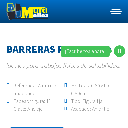
BARRERAS PARA SALTO
¡Escríbenos ahora!
Ideales para trabajos físicos de saltabilidad.
Referencia: Aluminio
Medidas: 0.60Mh x
anodizado
0.90cm
Espesor figura: 1”
Tipo: Figura fija
Clase: Anclaje
Acabado: Amarillo