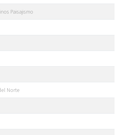
inos Paisajismo
del Norte