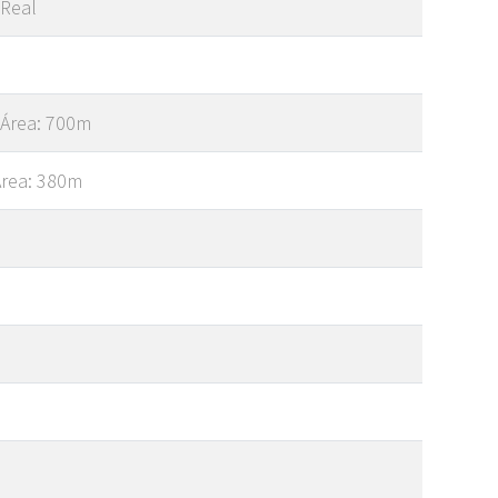
 Real
 Área: 700m
Área: 380m