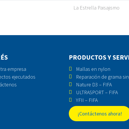
La Estrella Paisajismo
RÉS
PRODUCTOS Y SERV
tra empresa
Mallas en nylon
ectos ejecutados
Reparación de grama sin
áctenos
Nature D3 – FIFA
ULTRASPORT – FIFA
YFII – FIFA
¡Contáctenos ahora!