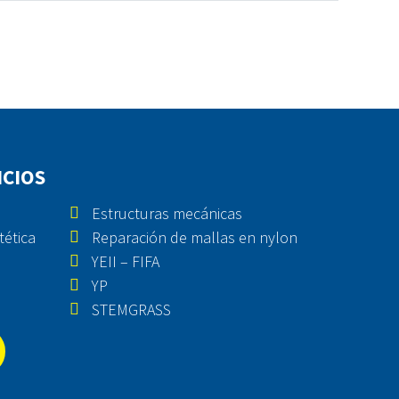
ICIOS
Estructuras mecánicas
tética
Reparación de mallas en nylon
YEII – FIFA
YP
STEMGRASS