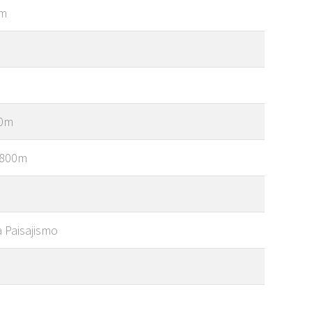
0m
20m
: 800m
 Paisajismo