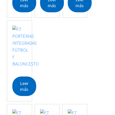
más
más
más
Leer
más