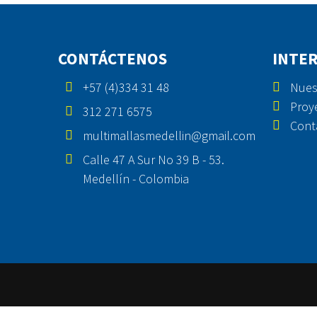
CONTÁCTENOS
INTE
+57 (4)334 31 48
Nues
Proy
312 271 6575
Cont
multimallasmedellin@gmail.com
Calle 47 A Sur No 39 B - 53.
Medellín - Colombia