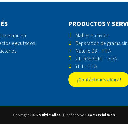
RÉS
PRODUCTOS Y SERV
tra empresa
Mallas en nylon
ectos ejecutados
Reparación de grama sin
áctenos
Nature D3 – FIFA
ULTRASPORT – FIFA
YFII – FIFA
¡Contáctenos ahora!
Copyright 2026
Multimallas
| Diseñado por:
Comercial Web