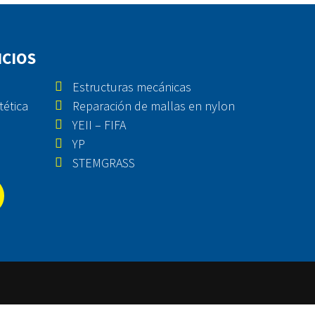
ICIOS
Estructuras mecánicas
tética
Reparación de mallas en nylon
YEII – FIFA
YP
STEMGRASS