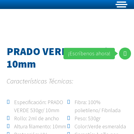
PRADO VERDE 530gr/
¡Escríbenos ahora!
10mm
Características Técnicas:
Especificación: PRADO
Fibra: 100%
VERDE 530gr/ 10mm
polietileno/ Fibrilada
Rollo: 2ml de ancho
Peso: 530gr
Altura filamento: 10mm
Color:Verde esmeralda