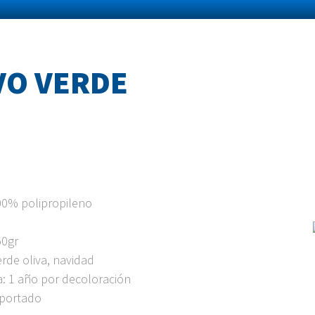
VO VERDE
100% polipropileno
50gr
rde oliva, navidad
a: 1 año por decoloración
mportado