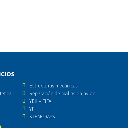
ICIOS
Estructuras mecánicas
tética
Reparación de mallas en nylon
YEII – FIFA
YP
STEMGRASS